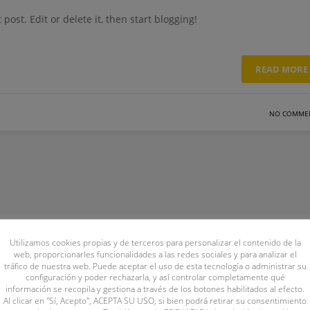
st post. Edit or delete it, then start blogging!
READ MORE
NO COMME
Utilizamos cookies propias y de terceros para personalizar el contenido de la
web, proporcionarles funcionalidades a las redes sociales y para analizar el
tráfico de nuestra web. Puede aceptar el uso de esta tecnología o administrar su
configuración y poder rechazarla, y así controlar completamente qué
información se recopila y gestiona a través de los botones habilitados al efecto.
Al clicar en "Sí, Acepto", ACEPTA SU USO, si bien podrá retirar su consentimiento