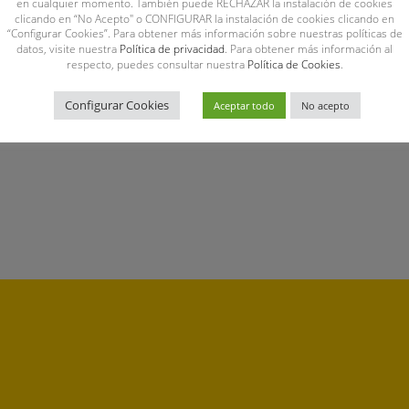
en cualquier momento. También puede RECHAZAR la instalación de cookies
clicando en “No Acepto" o CONFIGURAR la instalación de cookies clicando en
“Configurar Cookies”. Para obtener más información sobre nuestras políticas de
datos, visite nuestra
Política de privacidad
. Para obtener más información al
respecto, puedes consultar nuestra
Política de Cookies
.
Configurar Cookies
Aceptar todo
No acepto