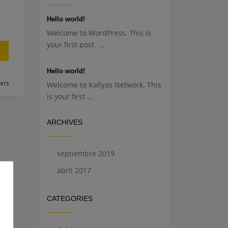
Hello world!
Welcome to WordPress. This is
your first post. ...
Hello world!
NTS
Welcome to Kallyas Network. This
is your first ...
ARCHIVES
septiembre 2019
abril 2017
CATEGORIES