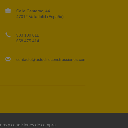
Calle Canterac, 44
47012 Valladolid (España)
983 100 011
658 475 414
contacto@astudilloconstrucciones.com
nos y condiciones de compra