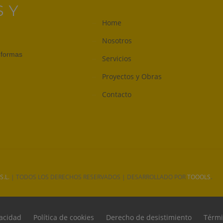
 Y
Home
Nosotros
reformas
Servicios
Proyectos y Obras
Contacto
.
.L.
| TODOS LOS DERECHOS RESERVADOS | DESARROLLADO POR
TOOOLS
vacidad
Política de cookies
Derecho de desistimiento
Térmi