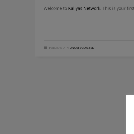
Welcome to
Kallyas Network
. This is your fir
PUBLISHED IN
UNCATEGORIZED